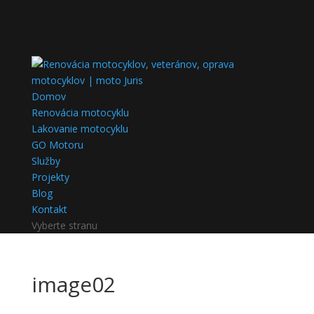
Domov
Renovácia motocyklu
Lakovanie motocyklu
GO Motoru
Služby
Projekty
Blog
Kontakt
Vyberte stranu
image02