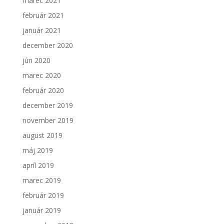
marec 2021
Aby sme
február 2021
mohli
zlepšiť
január 2021
funkčnosť
a
december 2020
štruktúru
jún 2020
webovej
stránky na
marec 2020
základe
február 2020
spôsobu
používania
december 2019
webovej
november 2019
stránky.
august 2019
máj 2019
apríl 2019
marec 2019
február 2019
január 2019