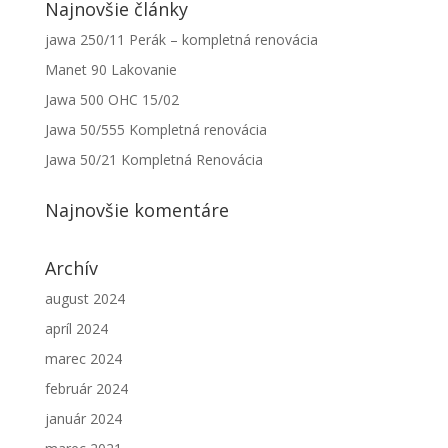
Najnovšie články
jawa 250/11 Perák – kompletná renovácia
Manet 90 Lakovanie
Jawa 500 OHC 15/02
Jawa 50/555 Kompletná renovácia
Jawa 50/21 Kompletná Renovácia
Najnovšie komentáre
Nevyhnutné
Tieto súbory
cookie nie
Archív
sú voliteľné.
august 2024
Sú potrebné
pre
apríl 2024
fungovanie
webovej
marec 2024
stránky.
február 2024
január 2024
Štatistiky