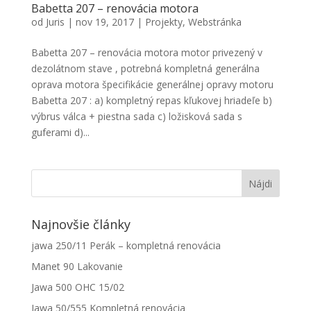
Babetta 207 – renovácia motora
Aby sme
od
Juris
|
nov 19, 2017
|
Projekty
,
Webstránka
mohli
zlepšiť
funkčnosť
Babetta 207 – renovácia motora motor privezený v
a
dezolátnom stave , potrebná kompletná generálna
štruktúru
oprava motora špecifikácie generálnej opravy motoru
webovej
Babetta 207 : a) kompletný repas kľukovej hriadeľe b)
stránky na
základe
výbrus válca + piestna sada c) ložisková sada s
spôsobu
guferami d)...
používania
webovej
stránky.
Najnovšie články
jawa 250/11 Perák – kompletná renovácia
Manet 90 Lakovanie
Jawa 500 OHC 15/02
Jawa 50/555 Kompletná renovácia