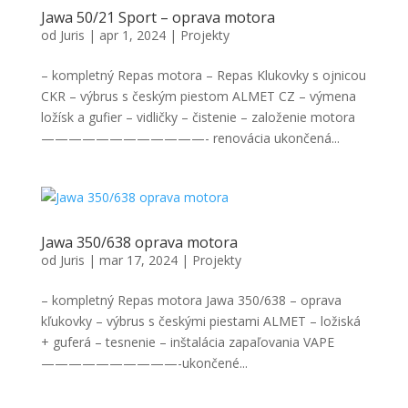
Jawa 50/21 Sport – oprava motora
od
Juris
|
apr 1, 2024
|
Projekty
– kompletný Repas motora – Repas Klukovky s ojnicou
CKR – výbrus s českým piestom ALMET CZ – výmena
ložísk a gufier – vidličky – čistenie – založenie motora
————————————- renovácia ukončená...
Nevyhnutné
Tieto súbory
cookie nie
Jawa 350/638 oprava motora
sú voliteľné.
od
Juris
|
mar 17, 2024
|
Projekty
Sú potrebné
pre
– kompletný Repas motora Jawa 350/638 – oprava
fungovanie
kľukovky – výbrus s českými piestami ALMET – ložiská
webovej
stránky.
+ guferá – tesnenie – inštalácia zapaľovania VAPE
——————————-ukončené...
Štatistiky