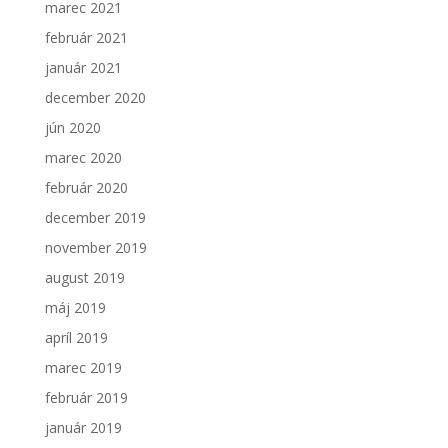
marec 2021
Aby sme
mohli
február 2021
zlepšiť
január 2021
funkčnosť
a
december 2020
štruktúru
jún 2020
webovej
stránky na
marec 2020
základe
spôsobu
február 2020
používania
december 2019
webovej
stránky.
november 2019
august 2019
máj 2019
apríl 2019
marec 2019
február 2019
január 2019