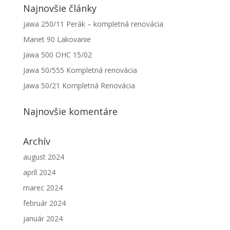
Najnovšie články
jawa 250/11 Perák – kompletná renovácia
Manet 90 Lakovanie
Jawa 500 OHC 15/02
Jawa 50/555 Kompletná renovácia
Jawa 50/21 Kompletná Renovácia
Najnovšie komentáre
Nevyhnutné
Tieto súbory
cookie nie
Archív
sú voliteľné.
Sú potrebné
august 2024
pre
apríl 2024
fungovanie
webovej
marec 2024
stránky.
február 2024
január 2024
Štatistiky