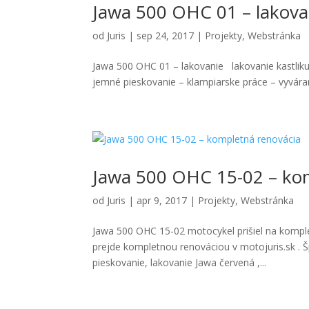
Jawa 500 OHC 01 – lakova
od
Juris
|
sep 24, 2017
|
Projekty
,
Webstránka
Jawa 500 OHC 01 – lakovanie lakovanie kastliku
jemné pieskovanie – klampiarske práce – vyvárani
Nevyhnutné
Tieto súbory
Jawa 500 OHC 15-02 – ko
cookie nie
sú voliteľné.
od
Juris
|
apr 9, 2017
|
Projekty
,
Webstránka
Sú potrebné
pre
Jawa 500 OHC 15-02 motocykel prišiel na kompl
fungovanie
webovej
prejde kompletnou renováciou v motojuris.sk . 
stránky.
pieskovanie, lakovanie Jawa červená ,...
Štatistiky