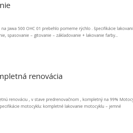
nie
 na Jawa 500 OHC 01 prebehlo pomerne rýchlo . špecifikácie lakovani
e, spasovanie – gitovanie – základovanie + lakovanie farby...
mpletná renovácia
etnú renováciu , v stave predrenovačnom , kompletný na 99% Motoc
Špecifikácie motocyklu: kompletné lakovanie motocyklu – jemné