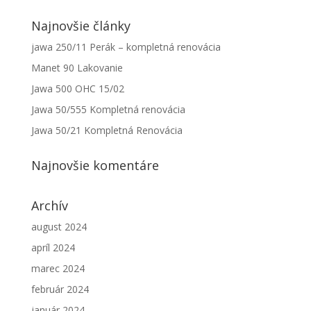
Najnovšie články
jawa 250/11 Perák – kompletná renovácia
Manet 90 Lakovanie
Jawa 500 OHC 15/02
Jawa 50/555 Kompletná renovácia
Nevyhnutné
Jawa 50/21 Kompletná Renovácia
Tieto súbory
cookie nie
Najnovšie komentáre
sú voliteľné.
Sú potrebné
pre
Archív
fungovanie
webovej
august 2024
stránky.
apríl 2024
marec 2024
Štatistiky
február 2024
Aby sme
mohli
január 2024