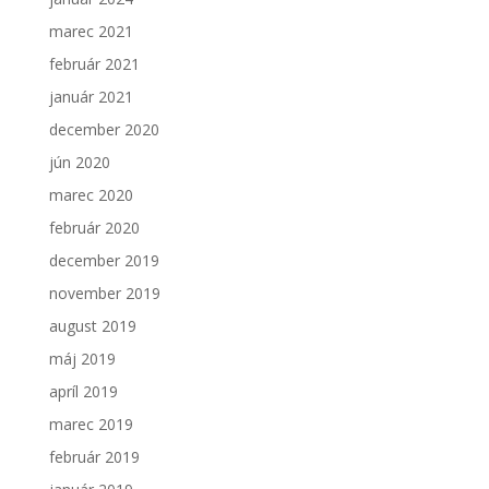
zlepšiť
marec 2021
funkčnosť
a
február 2021
štruktúru
január 2021
webovej
stránky na
december 2020
základe
spôsobu
jún 2020
používania
marec 2020
webovej
stránky.
február 2020
december 2019
november 2019
august 2019
máj 2019
apríl 2019
marec 2019
február 2019