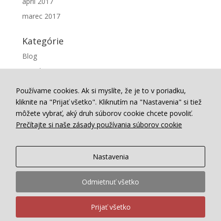
apríl 2017
marec 2017
Kategórie
Blog
Projekty
Webstránka
Používame cookies. Ak si myslíte, že je to v poriadku,
kliknite na "Prijať všetko". Kliknutím na "Nastavenia" si tiež
Meta
môžete vybrať, aký druh súborov cookie chcete povoliť.
Prečítajte si naše zásady používania súborov cookie
Prihlásiť sa
Feed záznamov
RSS feed komentárov
Nastavenia
WordPress.org
Odmietnuť všetko
Prijať všetko
© 2017-2026 motoJuris.sk |
Ochrana Súkromia