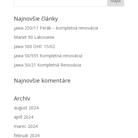
Najnovšie články
jawa 250/11 Perák – kompletná renovácia
Manet 90 Lakovanie
Jawa 500 OHC 15/02
Jawa 50/555 Kompletná renovácia
Nevyhnutné
Tieto súbory
Jawa 50/21 Kompletná Renovácia
cookie nie
sú voliteľné.
Najnovšie komentáre
Sú potrebné
pre
fungovanie
Archív
webovej
stránky.
august 2024
apríl 2024
Štatistiky
marec 2024
Aby sme
február 2024
mohli