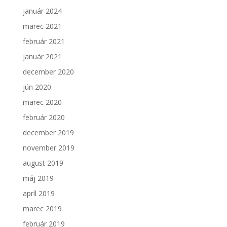
zlepšiť
január 2024
funkčnosť
a
marec 2021
štruktúru
február 2021
webovej
stránky na
január 2021
základe
december 2020
spôsobu
používania
jún 2020
webovej
marec 2020
stránky.
február 2020
december 2019
november 2019
august 2019
máj 2019
apríl 2019
marec 2019
február 2019