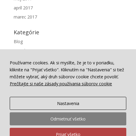
apríl 2017
marec 2017
Kategórie
Blog
Projekty
Webstránka
Používame cookies. Ak si myslíte, že je to v poriadku,
kliknite na "Prijať všetko". Kliknutím na "Nastavenia" si tiež
Meta
môžete vybrať, aký druh súborov cookie chcete povoliť.
Prečítajte si naše zásady používania súborov cookie
Prihlásiť sa
Feed záznamov
RSS feed komentárov
Nastavenia
WordPress.org
Odmietnuť všetko
Prijať všetko