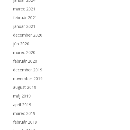
január 2024
Aby sme
marec 2021
mohli
zlepšiť
február 2021
funkčnosť
a
január 2021
štruktúru
december 2020
webovej
stránky na
jún 2020
základe
marec 2020
spôsobu
používania
február 2020
webovej
december 2019
stránky.
november 2019
august 2019
máj 2019
apríl 2019
marec 2019
február 2019