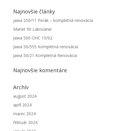
Najnovšie články
jawa 250/11 Perák – kompletná renovácia
Manet 90 Lakovanie
Jawa 500 OHC 15/02
Jawa 50/555 Kompletná renovácia
Jawa 50/21 Kompletná Renovácia
Nevyhnutné
Najnovšie komentáre
Tieto súbory
cookie nie
sú voliteľné.
Archív
Sú potrebné
pre
august 2024
fungovanie
webovej
apríl 2024
stránky.
marec 2024
február 2024
Štatistiky