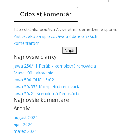
Aby sme
mohli
zlepšiť
funkčnosť
a
Táto stránka používa Akismet na obmedzenie spamu.
štruktúru
Zistite, ako sa spracovávajú údaje o vašich
webovej
komentároch.
stránky na
Hľadať:
základe
spôsobu
Najnovšie články
používania
jawa 250/11 Perák – kompletná renovácia
webovej
Manet 90 Lakovanie
stránky.
Jawa 500 OHC 15/02
Jawa 50/555 Kompletná renovácia
Jawa 50/21 Kompletná Renovácia
Najnovšie komentáre
Archív
august 2024
apríl 2024
marec 2024