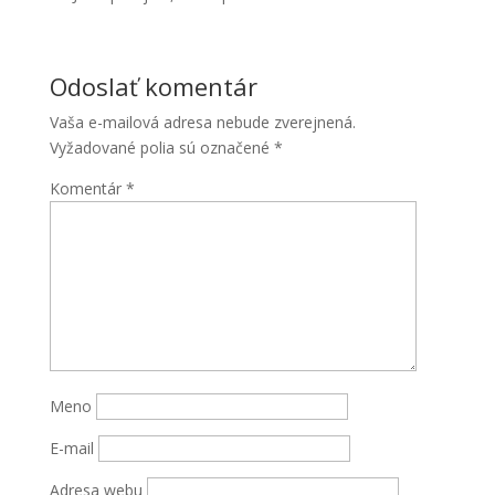
Odoslať komentár
Vaša e-mailová adresa nebude zverejnená.
Vyžadované polia sú označené
*
Komentár
*
Nevyhnutné
Tieto súbory
cookie nie
sú voliteľné.
Sú potrebné
pre
fungovanie
webovej
Meno
stránky.
E-mail
Štatistiky
Adresa webu