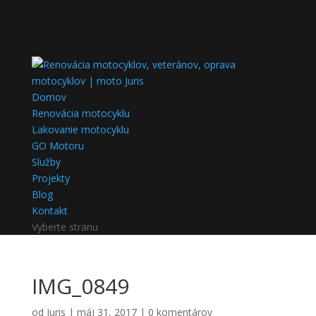
Domov
Renovácia motocyklu
Lakovanie motocyklu
GO Motoru
Služby
Projekty
Blog
Kontakt
Vyberte stranu
IMG_0849
od
Juris
|
máj 31, 2017
|
0 komentárov