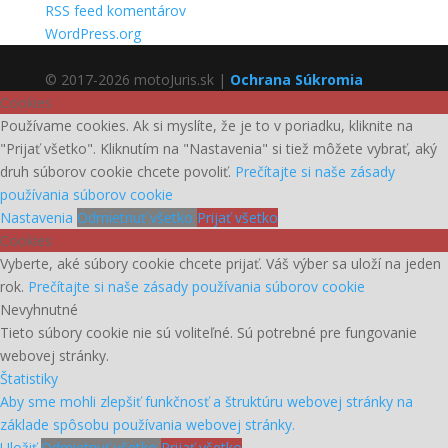
RSS feed komentárov
WordPress.org
© 2017-2026 motoJuris.sk |
Ochrana Súkromia
Cookies
Používame cookies. Ak si myslíte, že je to v poriadku, kliknite na
"Prijať všetko". Kliknutím na "Nastavenia" si tiež môžete vybrať, aký
druh súborov cookie chcete povoliť.
Prečítajte si naše zásady
používania súborov cookie
Nastavenia
Odmietnuť všetko
Prijať všetko
Cookies
Vyberte, aké súbory cookie chcete prijať. Váš výber sa uloží na jeden
rok.
Prečítajte si naše zásady používania súborov cookie
Nevyhnutné
Tieto súbory cookie nie sú voliteľné. Sú potrebné pre fungovanie
webovej stránky.
Štatistiky
Aby sme mohli zlepšiť funkčnosť a štruktúru webovej stránky na
základe spôsobu používania webovej stránky.
Uložiť
Odmietnuť všetko
Prijať všetko