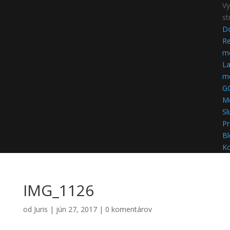
Vy
st
D
Re
mo
La
mo
G
M
Sl
Pr
Bl
Ko
IMG_1126
od
Juris
|
jún 27, 2017
|
0 komentárov