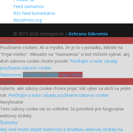
Feed záznamov
RSS feed komentárov
WordPress.org
© 2017-2026 motoJuris.sk |
Ochrana Súkromia
Cookies
Používame cookies. Ak si myslíte, že je to v poriadku, kliknite na
"Prijať všetko". Kliknutím na "Nastavenia" si tiež môžete vybrať, aký
druh súborov cookie chcete povoliť.
Prečítajte si naše zásady
používania súborov cookie
Nastavenia
Odmietnuť všetko
Prijať všetko
Cookies
Vyberte, aké súbory cookie chcete prijať. Váš výber sa uloží na jeden
rok.
Prečítajte si naše zásady používania súborov cookie
Nevyhnutné
Tieto súbory cookie nie sú voliteľné. Sú potrebné pre fungovanie
webovej stránky.
Štatistiky
Aby sme mohli zlepšiť funkčnosť a štruktúru webovej stránky na