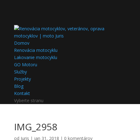
Domov
Renovácia motocyklu
Lakovanie motocyklu
GO Motoru
Služby
Projekty
Blog
Kontakt
Vyberte stranu
IMG_2958
od
Juris
|
jan 31, 2018
|
0 komentárov