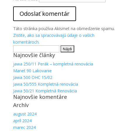
Aby sme
mohli
zlepšiť
funkčnosť
a
Táto stránka používa Akismet na obmedzenie spamu.
štruktúru
Zistite, ako sa spracovávajú údaje o vašich
webovej
komentároch.
stránky na
Hľadať:
základe
spôsobu
Najnovšie články
používania
jawa 250/11 Perák – kompletná renovácia
webovej
Manet 90 Lakovanie
stránky.
Jawa 500 OHC 15/02
Jawa 50/555 Kompletná renovácia
Jawa 50/21 Kompletná Renovácia
Najnovšie komentáre
Archív
august 2024
apríl 2024
marec 2024