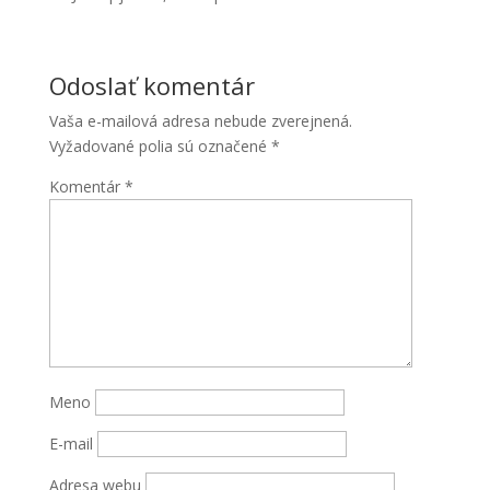
Odoslať komentár
Vaša e-mailová adresa nebude zverejnená.
Vyžadované polia sú označené
*
Komentár
*
Nevyhnutné
Tieto súbory
cookie nie
sú voliteľné.
Sú potrebné
pre
fungovanie
webovej
Meno
stránky.
E-mail
Štatistiky
Adresa webu