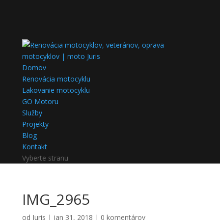
Domov
Renovácia motocyklu
Lakovanie motocyklu
GO Motoru
Služby
Projekty
Blog
Kontakt
Vyberte stranu
IMG_2965
od
Juris
|
jan 31, 2018
|
0 komentárov