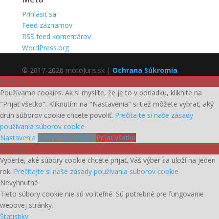
Prihlásiť sa
Feed záznamov
RSS feed komentárov
WordPress.org
© 2017-2026 motoJuris.sk |
Ochrana Súkromia
Cookies
Používame cookies. Ak si myslíte, že je to v poriadku, kliknite na
"Prijať všetko". Kliknutím na "Nastavenia" si tiež môžete vybrať, aký
druh súborov cookie chcete povoliť.
Prečítajte si naše zásady
používania súborov cookie
Nastavenia
Odmietnuť všetko
Prijať všetko
Cookies
Vyberte, aké súbory cookie chcete prijať. Váš výber sa uloží na jeden
rok.
Prečítajte si naše zásady používania súborov cookie
Nevyhnutné
Tieto súbory cookie nie sú voliteľné. Sú potrebné pre fungovanie
webovej stránky.
Štatistiky