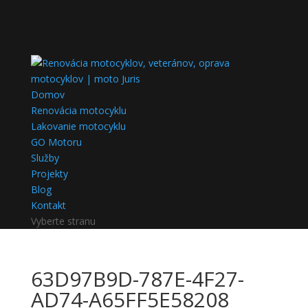
Domov
Renovácia motocyklu
Lakovanie motocyklu
GO Motoru
Služby
Projekty
Blog
Kontakt
Vyberte stranu
63D97B9D-787E-4F27-
AD74-A65FF5E58208