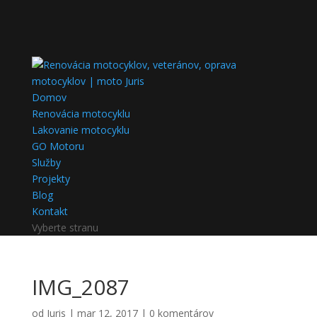
Domov
Renovácia motocyklu
Lakovanie motocyklu
GO Motoru
Služby
Projekty
Blog
Kontakt
Vyberte stranu
IMG_2087
od
Juris
|
mar 12, 2017
|
0 komentárov