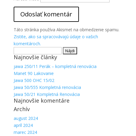
Aby sme
mohli
zlepšiť
funkčnosť
a
Táto stránka používa Akismet na obmedzenie spamu.
štruktúru
Zistite, ako sa spracovávajú údaje o vašich
webovej
komentároch.
stránky na
Hľadať:
základe
spôsobu
Najnovšie články
používania
jawa 250/11 Perák – kompletná renovácia
webovej
Manet 90 Lakovanie
stránky.
Jawa 500 OHC 15/02
Jawa 50/555 Kompletná renovácia
Jawa 50/21 Kompletná Renovácia
Najnovšie komentáre
Archív
august 2024
apríl 2024
marec 2024