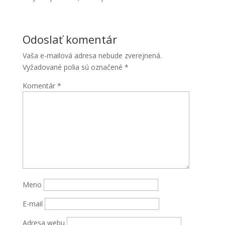
Odoslať komentár
Vaša e-mailová adresa nebude zverejnená.
Vyžadované polia sú označené
*
Komentár
*
Nevyhnutné
Tieto súbory
cookie nie
sú voliteľné.
Sú potrebné
pre
fungovanie
webovej
Meno
stránky.
E-mail
Štatistiky
Adresa webu