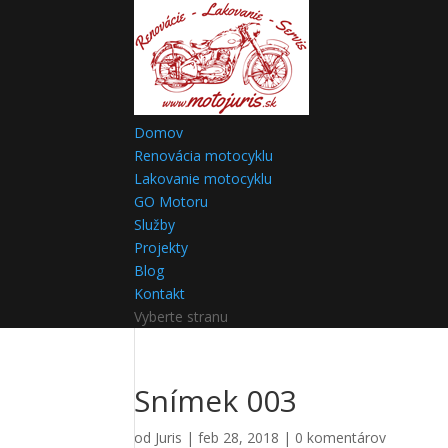
Domov
Renovácia motocyklu
Lakovanie motocyklu
GO Motoru
Služby
Projekty
Blog
Kontakt
Vyberte stranu
Snímek 003
od
Juris
|
feb 28, 2018
|
0 komentárov