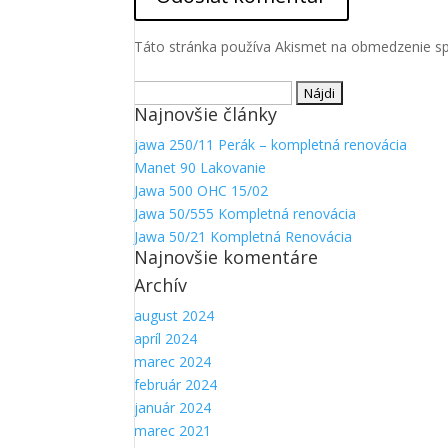
Aby sme
mohli
Táto stránka používa Akismet na obmedzenie 
zlepšiť
funkčnosť
a
Hľadať:
štruktúru
Najnovšie články
webovej
jawa 250/11 Perák – kompletná renovácia
stránky na
základe
Manet 90 Lakovanie
spôsobu
Jawa 500 OHC 15/02
používania
Jawa 50/555 Kompletná renovácia
webovej
Jawa 50/21 Kompletná Renovácia
stránky.
Najnovšie komentáre
Archív
august 2024
apríl 2024
marec 2024
február 2024
január 2024
marec 2021