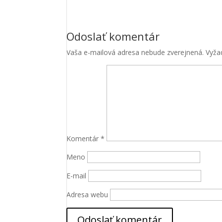
Odoslať komentár
Vaša e-mailová adresa nebude zverejnená.
Vyža
Nevyhnutné
Tieto súbory
cookie nie
Komentár
*
sú voliteľné.
Sú potrebné
Meno
pre
fungovanie
E-mail
webovej
stránky.
Adresa webu
Štatistiky