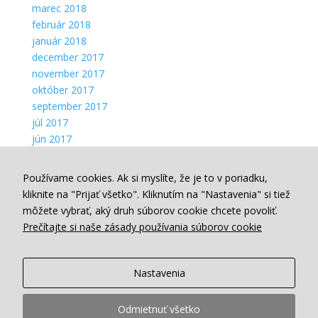
marec 2018
február 2018
január 2018
december 2017
november 2017
október 2017
september 2017
júl 2017
jún 2017
máj 2017
apríl 2017
Používame cookies. Ak si myslíte, že je to v poriadku,
marec 2017
kliknite na "Prijať všetko". Kliknutím na "Nastavenia" si tiež
Kategórie
môžete vybrať, aký druh súborov cookie chcete povoliť.
Blog
Prečítajte si naše zásady používania súborov cookie
Projekty
Webstránka
Meta
Nastavenia
Prihlásiť sa
Feed záznamov
Odmietnuť všetko