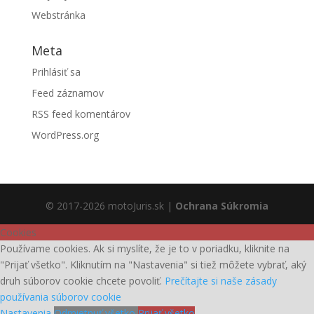
Webstránka
Meta
Prihlásiť sa
Feed záznamov
RSS feed komentárov
WordPress.org
© 2017-2026 motoJuris.sk |
Ochrana Súkromia
Cookies
Používame cookies. Ak si myslíte, že je to v poriadku, kliknite na
"Prijať všetko". Kliknutím na "Nastavenia" si tiež môžete vybrať, aký
druh súborov cookie chcete povoliť.
Prečítajte si naše zásady
používania súborov cookie
Nastavenia
Odmietnuť všetko
Prijať všetko