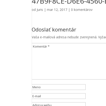
47B9F8CE-D6E6-4560
Aby sme
mohli
od
Juris
|
mar 12, 2017
|
0 komentárov
zlepšiť
funkčnosť
a
štruktúru
Odoslať komentár
webovej
stránky na
Vaša e-mailová adresa nebude zverejnená.
Vyža
základe
spôsobu
používania
webovej
stránky.