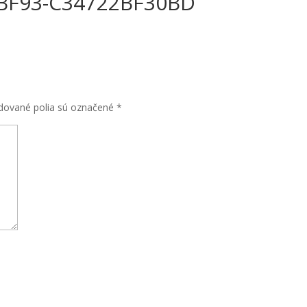
-BF93-C34722BF30BD
dované polia sú označené
*