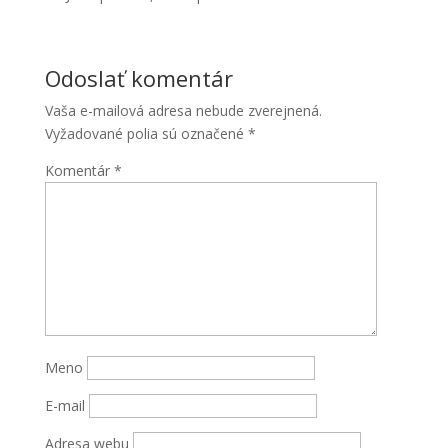
Odoslať komentár
Vaša e-mailová adresa nebude zverejnená.
Vyžadované polia sú označené
*
Komentár
*
Nevyhnutné
Tieto súbory
cookie nie
sú voliteľné.
Sú potrebné
pre
fungovanie
webovej
Meno
stránky.
E-mail
Štatistiky
Adresa webu