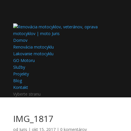
Domov
Renovácia motocyklu
Lakovanie motocyklu
GO Motoru
Služby
Projekty
Blog
Kontakt
Vyberte stranu
IMG_1817
od
Juris
|
okt 15, 2017
|
0 komentárov