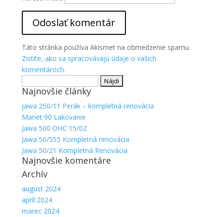
Aby sme
mohli
zlepšiť
funkčnosť
a
Táto stránka používa Akismet na obmedzenie spamu.
štruktúru
Zistite, ako sa spracovávajú údaje o vašich
webovej
komentároch.
stránky na
Hľadať:
základe
spôsobu
Najnovšie články
používania
jawa 250/11 Perák – kompletná renovácia
webovej
Manet 90 Lakovanie
stránky.
Jawa 500 OHC 15/02
Jawa 50/555 Kompletná renovácia
Jawa 50/21 Kompletná Renovácia
Najnovšie komentáre
Archív
august 2024
apríl 2024
marec 2024