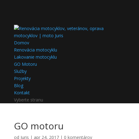
Domov
Renovácia motocyklu
Lakovanie motocyklu
GO Motoru
Služby
Projekty
Blog
Kontakt
Vyberte stranu
GO motoru
od
Juris
|
apr 24, 2017
|
0 komentárov