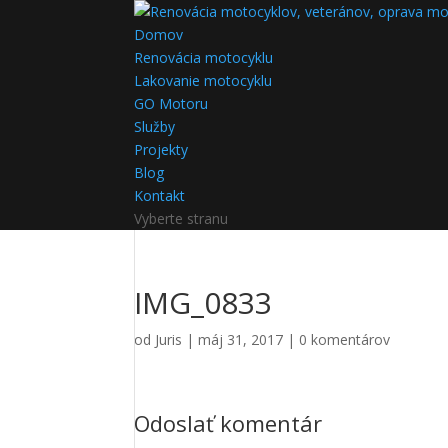
Domov
Renovácia motocyklu
Lakovanie motocyklu
GO Motoru
Služby
Projekty
Blog
Kontakt
Vyberte stranu
IMG_0833
od
Juris
|
máj 31, 2017
|
0 komentárov
Odoslať komentár