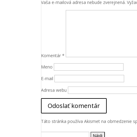
Vaša e-mailová adresa nebude zverejnená.
Vyža
Komentár
*
Meno
Nevyhnutné
Tieto súbory
E-mail
cookie nie
sú voliteľné.
Adresa webu
Sú potrebné
pre
fungovanie
webovej
stránky.
Táto stránka používa Akismet na obmedzenie 
Štatistiky
Hľadať: