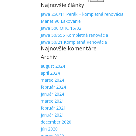
Najnovšie články
Aby sme
mohli
jawa 250/11 Perák – kompletná renovácia
zlepšiť
Manet 90 Lakovanie
funkčnosť
a
Jawa 500 OHC 15/02
štruktúru
Jawa 50/555 Kompletná renovácia
webovej
Jawa 50/21 Kompletná Renovácia
stránky na
Najnovšie komentáre
základe
Archív
spôsobu
používania
august 2024
webovej
apríl 2024
stránky.
marec 2024
február 2024
január 2024
marec 2021
február 2021
január 2021
december 2020
jún 2020
marec 2020