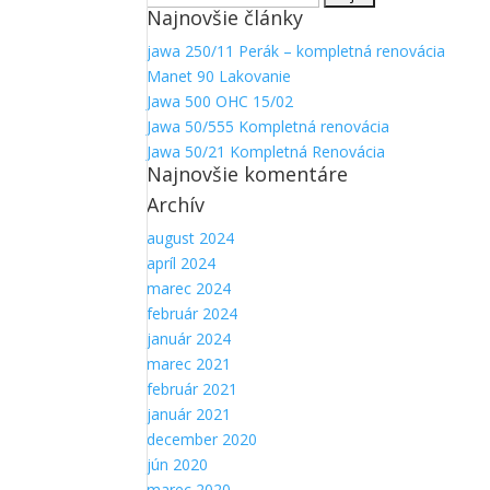
Najnovšie články
Aby sme
mohli
jawa 250/11 Perák – kompletná renovácia
zlepšiť
Manet 90 Lakovanie
funkčnosť
a
Jawa 500 OHC 15/02
štruktúru
Jawa 50/555 Kompletná renovácia
webovej
Jawa 50/21 Kompletná Renovácia
stránky na
Najnovšie komentáre
základe
Archív
spôsobu
používania
august 2024
webovej
apríl 2024
stránky.
marec 2024
február 2024
január 2024
marec 2021
február 2021
január 2021
december 2020
jún 2020
marec 2020