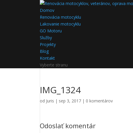
Domov
Renovácia motocyklu
Lakovanie motocyklu
GO Motoru
Služby
Projekty
Blog
Kontakt
Vyberte stranu
IMG_1324
od
Juris
|
sep 3, 2017
|
0 komentárov
Odoslať komentár