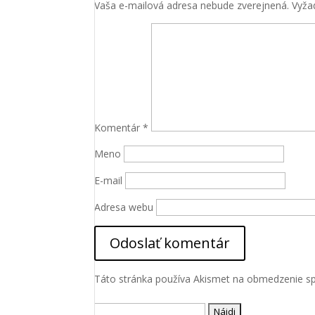
Vaša e-mailová adresa nebude zverejnená.
Vyža
Komentár
*
Meno
Nevyhnutné
Tieto súbory
E-mail
cookie nie
sú voliteľné.
Adresa webu
Sú potrebné
pre
fungovanie
webovej
stránky.
Táto stránka používa Akismet na obmedzenie 
Štatistiky
Hľadať: