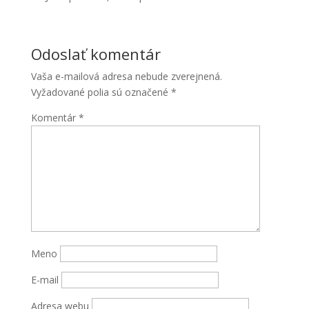
Odoslať komentár
Vaša e-mailová adresa nebude zverejnená.
Vyžadované polia sú označené
*
Komentár
*
Nevyhnutné
Tieto súbory
cookie nie
sú voliteľné.
Sú potrebné
pre
fungovanie
webovej
Meno
stránky.
E-mail
Štatistiky
Adresa webu