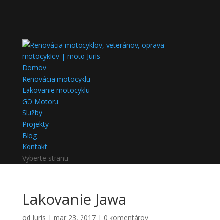
Domov
Renovácia motocyklu
Lakovanie motocyklu
GO Motoru
Služby
Projekty
Blog
Kontakt
Vyberte stranu
Lakovanie Jawa
od
Juris
|
mar 23, 2017
|
0 komentárov