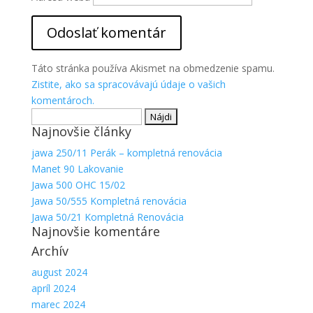
Aby sme
mohli
zlepšiť
funkčnosť
a
Táto stránka používa Akismet na obmedzenie spamu.
štruktúru
Zistite, ako sa spracovávajú údaje o vašich
webovej
komentároch.
stránky na
Hľadať:
základe
spôsobu
Najnovšie články
používania
jawa 250/11 Perák – kompletná renovácia
webovej
Manet 90 Lakovanie
stránky.
Jawa 500 OHC 15/02
Jawa 50/555 Kompletná renovácia
Jawa 50/21 Kompletná Renovácia
Najnovšie komentáre
Archív
august 2024
apríl 2024
marec 2024