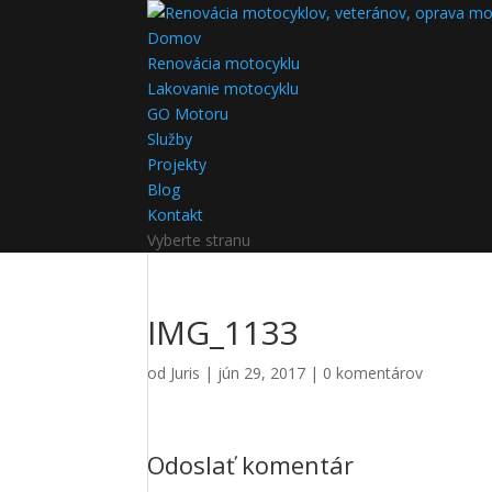
Domov
Renovácia motocyklu
Lakovanie motocyklu
GO Motoru
Služby
Projekty
Blog
Kontakt
Vyberte stranu
IMG_1133
od
Juris
|
jún 29, 2017
|
0 komentárov
Odoslať komentár