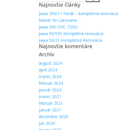
Najnovšie články
Aby sme
mohli
jawa 250/11 Perák – kompletná renovácia
zlepšiť
Manet 90 Lakovanie
funkčnosť
a
Jawa 500 OHC 15/02
štruktúru
Jawa 50/555 Kompletná renovácia
webovej
Jawa 50/21 Kompletná Renovácia
stránky na
Najnovšie komentáre
základe
Archív
spôsobu
používania
august 2024
webovej
apríl 2024
stránky.
marec 2024
február 2024
január 2024
marec 2021
február 2021
január 2021
december 2020
jún 2020
marec 2020