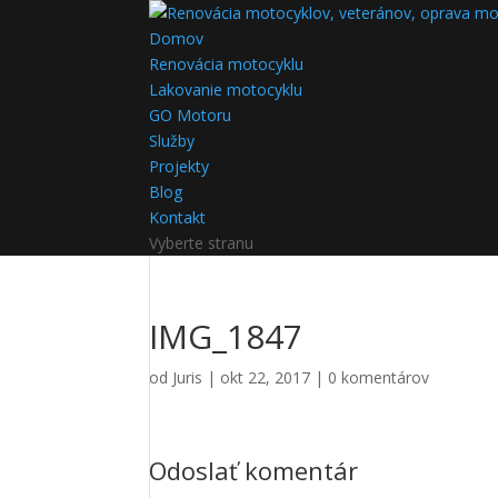
Domov
Renovácia motocyklu
Lakovanie motocyklu
GO Motoru
Služby
Projekty
Blog
Kontakt
Vyberte stranu
IMG_1847
od
Juris
|
okt 22, 2017
|
0 komentárov
Odoslať komentár