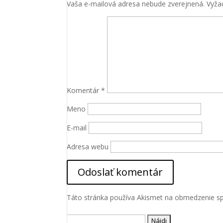
Vaša e-mailová adresa nebude zverejnená.
Vyža
Komentár
*
Meno
Nevyhnutné
Tieto súbory
E-mail
cookie nie
sú voliteľné.
Adresa webu
Sú potrebné
pre
fungovanie
webovej
stránky.
Táto stránka používa Akismet na obmedzenie 
Štatistiky
Hľadať: