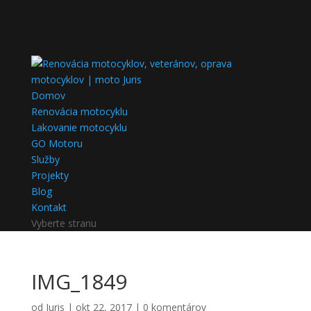
Domov
Renovácia motocyklu
Lakovanie motocyklu
GO Motoru
Služby
Projekty
Blog
Kontakt
Vyberte stranu
IMG_1849
od
Juris
|
okt 22, 2017
|
0 komentárov