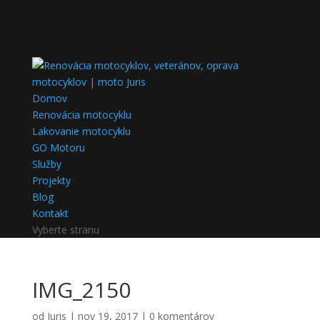
Domov
Renovácia motocyklu
Lakovanie motocyklu
GO Motoru
Služby
Projekty
Blog
Kontakt
Vyberte stranu
IMG_2150
od
Juris
|
nov 19, 2017
|
0 komentárov