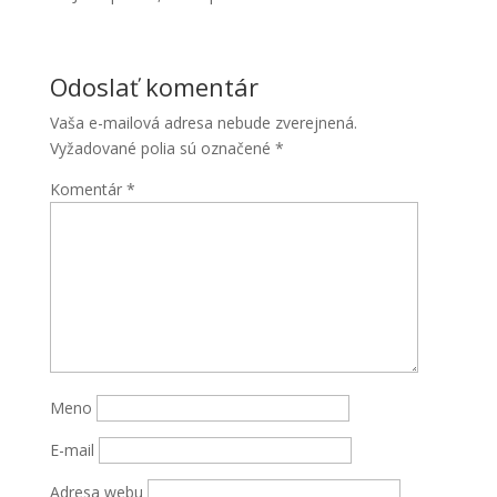
Odoslať komentár
Vaša e-mailová adresa nebude zverejnená.
Vyžadované polia sú označené
*
Komentár
*
Nevyhnutné
Tieto súbory
cookie nie
sú voliteľné.
Sú potrebné
pre
fungovanie
webovej
Meno
stránky.
E-mail
Štatistiky
Adresa webu