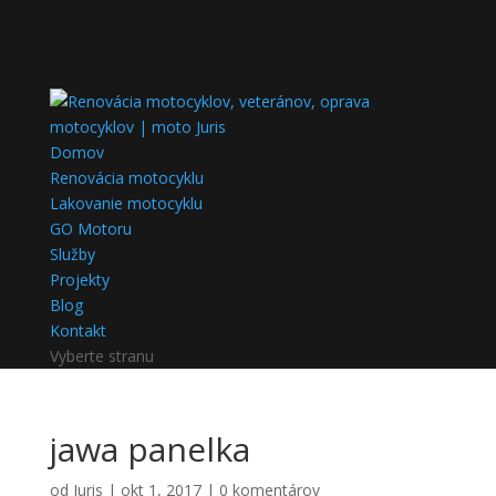
Domov
Renovácia motocyklu
Lakovanie motocyklu
GO Motoru
Služby
Projekty
Blog
Kontakt
Vyberte stranu
jawa panelka
od
Juris
|
okt 1, 2017
|
0 komentárov