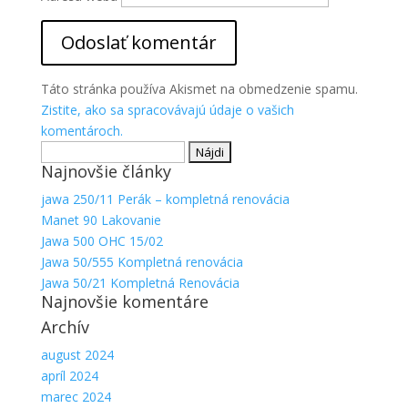
Aby sme
mohli
zlepšiť
funkčnosť
a
Táto stránka používa Akismet na obmedzenie spamu.
štruktúru
Zistite, ako sa spracovávajú údaje o vašich
webovej
komentároch.
stránky na
Hľadať:
základe
spôsobu
Najnovšie články
používania
jawa 250/11 Perák – kompletná renovácia
webovej
Manet 90 Lakovanie
stránky.
Jawa 500 OHC 15/02
Jawa 50/555 Kompletná renovácia
Jawa 50/21 Kompletná Renovácia
Najnovšie komentáre
Archív
august 2024
apríl 2024
marec 2024