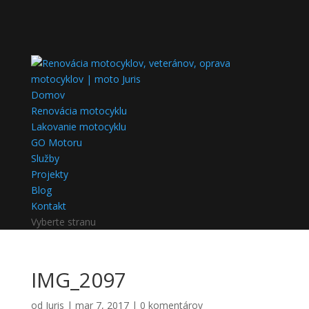
Domov
Renovácia motocyklu
Lakovanie motocyklu
GO Motoru
Služby
Projekty
Blog
Kontakt
Vyberte stranu
IMG_2097
od
Juris
|
mar 7, 2017
|
0 komentárov