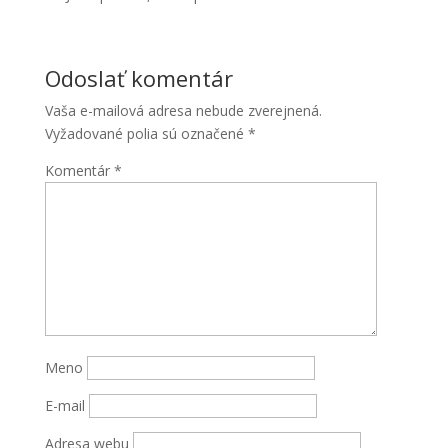
Odoslať komentár
Vaša e-mailová adresa nebude zverejnená.
Vyžadované polia sú označené
*
Komentár
*
Nevyhnutné
Tieto súbory
cookie nie
sú voliteľné.
Sú potrebné
pre
fungovanie
webovej
Meno
stránky.
E-mail
Štatistiky
Adresa webu