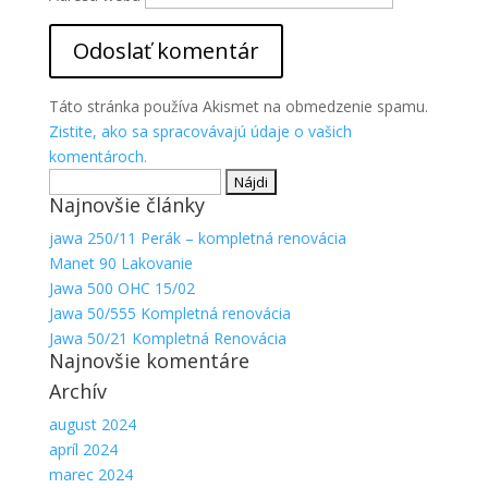
Aby sme
mohli
zlepšiť
funkčnosť
a
Táto stránka používa Akismet na obmedzenie spamu.
štruktúru
Zistite, ako sa spracovávajú údaje o vašich
webovej
komentároch.
stránky na
Hľadať:
základe
spôsobu
Najnovšie články
používania
jawa 250/11 Perák – kompletná renovácia
webovej
Manet 90 Lakovanie
stránky.
Jawa 500 OHC 15/02
Jawa 50/555 Kompletná renovácia
Jawa 50/21 Kompletná Renovácia
Najnovšie komentáre
Archív
august 2024
apríl 2024
marec 2024