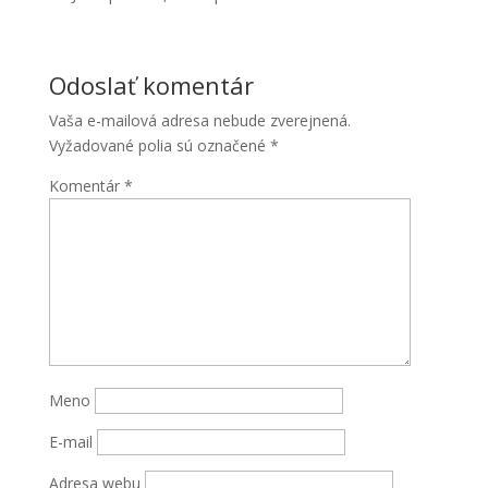
Odoslať komentár
Vaša e-mailová adresa nebude zverejnená.
Vyžadované polia sú označené
*
Komentár
*
Nevyhnutné
Tieto súbory
cookie nie
sú voliteľné.
Sú potrebné
pre
fungovanie
webovej
Meno
stránky.
E-mail
Štatistiky
Adresa webu