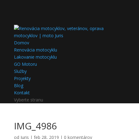
Domov
Renovácia motocyklu
Lakovanie motocyklu
GO Motoru
Služby
Projekty
Blog
Kontakt
Vyberte stranu
IMG_4986
od
Juris
|
feb 28, 2019
|
0 komentárov