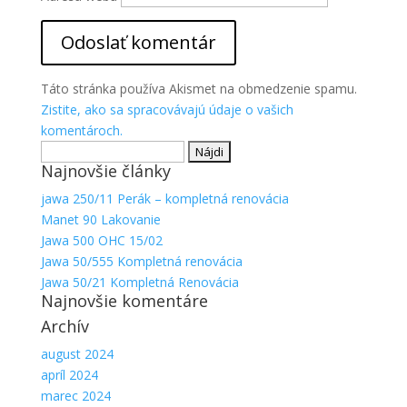
Aby sme
mohli
zlepšiť
funkčnosť
a
Táto stránka používa Akismet na obmedzenie spamu.
štruktúru
Zistite, ako sa spracovávajú údaje o vašich
webovej
komentároch.
stránky na
Hľadať:
základe
spôsobu
Najnovšie články
používania
jawa 250/11 Perák – kompletná renovácia
webovej
Manet 90 Lakovanie
stránky.
Jawa 500 OHC 15/02
Jawa 50/555 Kompletná renovácia
Jawa 50/21 Kompletná Renovácia
Najnovšie komentáre
Archív
august 2024
apríl 2024
marec 2024