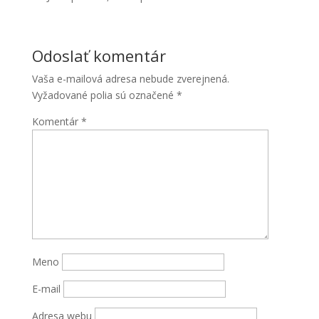
Odoslať komentár
Vaša e-mailová adresa nebude zverejnená.
Vyžadované polia sú označené
*
Komentár
*
Nevyhnutné
Tieto súbory
cookie nie
sú voliteľné.
Sú potrebné
pre
fungovanie
webovej
Meno
stránky.
E-mail
Štatistiky
Adresa webu