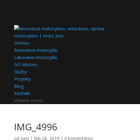
Domov
Renovácia motocyklu
Lakovanie motocyklu
GO Motoru
Služby
Projekty
Blog
Kontakt
Vyberte stranu
IMG_4996
od
Juris
|
feb 28, 2019
|
0 komentárov