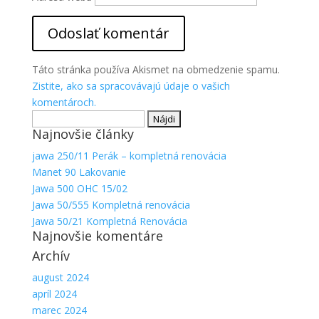
Aby sme
mohli
zlepšiť
funkčnosť
a
Táto stránka používa Akismet na obmedzenie spamu.
štruktúru
Zistite, ako sa spracovávajú údaje o vašich
webovej
komentároch.
stránky na
Hľadať:
základe
spôsobu
Najnovšie články
používania
jawa 250/11 Perák – kompletná renovácia
webovej
Manet 90 Lakovanie
stránky.
Jawa 500 OHC 15/02
Jawa 50/555 Kompletná renovácia
Jawa 50/21 Kompletná Renovácia
Najnovšie komentáre
Archív
august 2024
apríl 2024
marec 2024