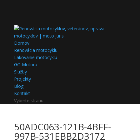
Domov
Renovácia motocyklu
Lakovanie motocyklu
GO Motoru
Služby
Projekty
Blog
Kontakt
Vyberte stranu
50ADC063-121B-4BFF-
997B-531EBB2D3172