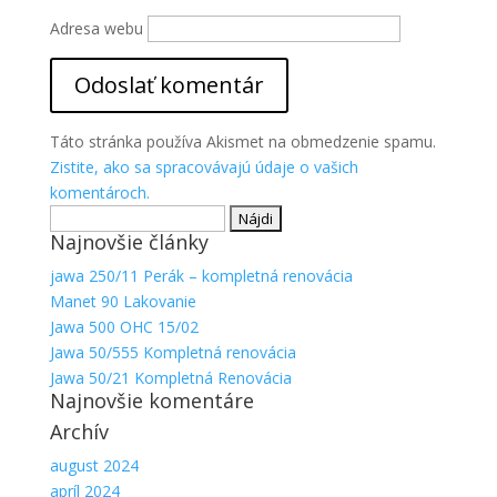
Aby sme
Adresa webu
mohli
zlepšiť
funkčnosť
a
štruktúru
Táto stránka používa Akismet na obmedzenie spamu.
webovej
stránky na
Zistite, ako sa spracovávajú údaje o vašich
základe
komentároch.
spôsobu
Hľadať:
používania
Najnovšie články
webovej
stránky.
jawa 250/11 Perák – kompletná renovácia
Manet 90 Lakovanie
Jawa 500 OHC 15/02
Jawa 50/555 Kompletná renovácia
Jawa 50/21 Kompletná Renovácia
Najnovšie komentáre
Archív
august 2024
apríl 2024