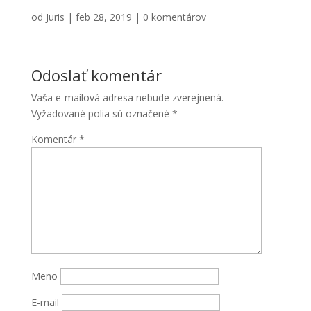
od
Juris
|
feb 28, 2019
|
0 komentárov
Odoslať komentár
Vaša e-mailová adresa nebude zverejnená.
Vyžadované polia sú označené
*
Komentár
*
Nevyhnutné
Tieto súbory
cookie nie
sú voliteľné.
Sú potrebné
pre
fungovanie
webovej
stránky.
Meno
E-mail
Štatistiky