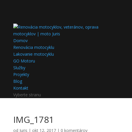
Domov
Renovácia motocyklu
Lakovanie motocyklu
GO Motoru
Služby
Projekty
Blog
Kontakt
Vyberte stranu
IMG_1781
od
Juris
|
okt 12, 2017
|
0 komentárov