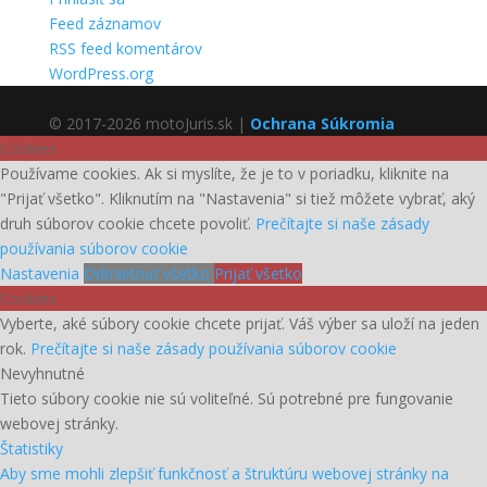
Feed záznamov
RSS feed komentárov
WordPress.org
© 2017-2026 motoJuris.sk |
Ochrana Súkromia
Cookies
Používame cookies. Ak si myslíte, že je to v poriadku, kliknite na
"Prijať všetko". Kliknutím na "Nastavenia" si tiež môžete vybrať, aký
druh súborov cookie chcete povoliť.
Prečítajte si naše zásady
používania súborov cookie
Nastavenia
Odmietnuť všetko
Prijať všetko
Cookies
Vyberte, aké súbory cookie chcete prijať. Váš výber sa uloží na jeden
rok.
Prečítajte si naše zásady používania súborov cookie
Nevyhnutné
Tieto súbory cookie nie sú voliteľné. Sú potrebné pre fungovanie
webovej stránky.
Štatistiky
Aby sme mohli zlepšiť funkčnosť a štruktúru webovej stránky na