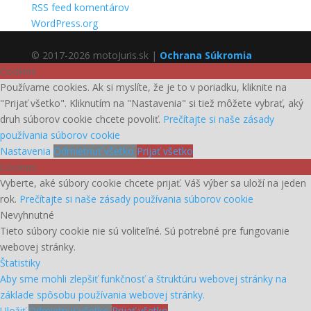
RSS feed komentárov
WordPress.org
© 2017-2026 motoJuris.sk |
Ochrana Súkromia
Cookies
Používame cookies. Ak si myslíte, že je to v poriadku, kliknite na
"Prijať všetko". Kliknutím na "Nastavenia" si tiež môžete vybrať, aký
druh súborov cookie chcete povoliť.
Prečítajte si naše zásady
používania súborov cookie
Nastavenia
Odmietnuť všetko
Prijať všetko
Cookies
Vyberte, aké súbory cookie chcete prijať. Váš výber sa uloží na jeden
rok.
Prečítajte si naše zásady používania súborov cookie
Nevyhnutné
Tieto súbory cookie nie sú voliteľné. Sú potrebné pre fungovanie
webovej stránky.
Štatistiky
Aby sme mohli zlepšiť funkčnosť a štruktúru webovej stránky na
základe spôsobu používania webovej stránky.
Uložiť
Odmietnuť všetko
Prijať všetko