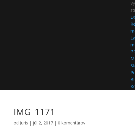
Vy
st
D
Re
mo
La
mo
G
M
Sl
Pr
Bl
Ko
IMG_1171
od
Juris
|
júl 2, 2017
|
0 komentárov