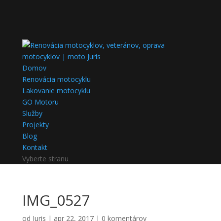
Domov
Renovácia motocyklu
Lakovanie motocyklu
GO Motoru
Služby
Projekty
Blog
Kontakt
Vyberte stranu
IMG_0527
od
Juris
|
apr 22, 2017
|
0 komentárov