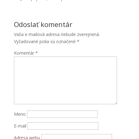
Odoslať komentár
Vaša e-mailová adresa nebude zverejnená.
Vyžadované polia sú označené
*
Komentár
*
Nevyhnutné
Tieto súbory
cookie nie
sú voliteľné.
Sú potrebné
pre
fungovanie
webovej
Meno
stránky.
E-mail
Štatistiky
Adresa webu