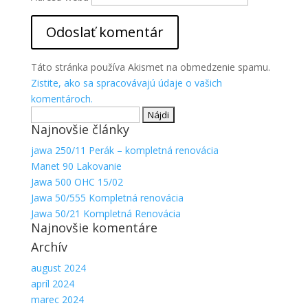
Aby sme
mohli
zlepšiť
funkčnosť
a
Táto stránka používa Akismet na obmedzenie spamu.
štruktúru
Zistite, ako sa spracovávajú údaje o vašich
webovej
komentároch.
stránky na
Hľadať:
základe
spôsobu
Najnovšie články
používania
jawa 250/11 Perák – kompletná renovácia
webovej
Manet 90 Lakovanie
stránky.
Jawa 500 OHC 15/02
Jawa 50/555 Kompletná renovácia
Jawa 50/21 Kompletná Renovácia
Najnovšie komentáre
Archív
august 2024
apríl 2024
marec 2024