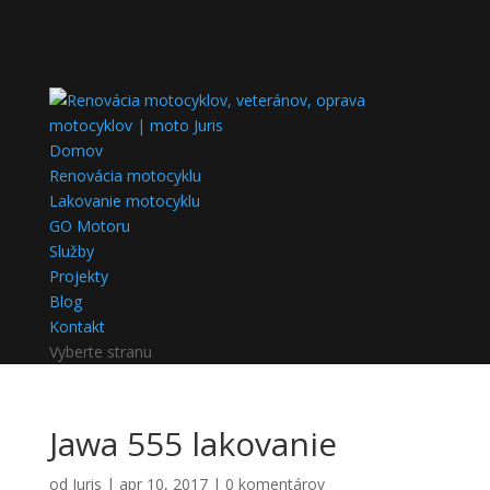
Domov
Renovácia motocyklu
Lakovanie motocyklu
GO Motoru
Služby
Projekty
Blog
Kontakt
Vyberte stranu
Jawa 555 lakovanie
od
Juris
|
apr 10, 2017
|
0 komentárov