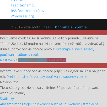
Feed záznamov
RSS feed komentárov
WordPress.org
© 2017-2026 motoJuris.sk |
Ochrana Súkromia
Cookies
Používame cookies. Ak si myslíte, že je to v poriadku, kliknite na
"Prijať všetko". Kliknutím na "Nastavenia" si tiež môžete vybrať, aký
druh súborov cookie chcete povoliť.
Prečítajte si naše zásady
používania súborov cookie
Nastavenia
Odmietnuť všetko
Prijať všetko
Cookies
Vyberte, aké súbory cookie chcete prijať. Váš výber sa uloží na jeden
rok.
Prečítajte si naše zásady používania súborov cookie
Nevyhnutné
Tieto súbory cookie nie sú voliteľné. Sú potrebné pre fungovanie
webovej stránky.
Štatistiky
Aby sme mohli zlepšiť funkčnosť a štruktúru webovej stránky na