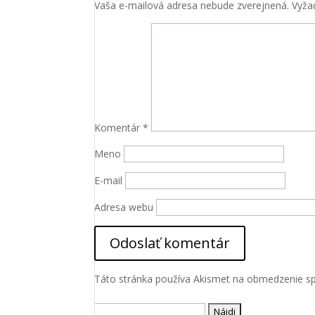
Vaša e-mailová adresa nebude zverejnená.
Vyža
Komentár
*
Meno
Nevyhnutné
Tieto súbory
E-mail
cookie nie
sú voliteľné.
Adresa webu
Sú potrebné
pre
fungovanie
webovej
stránky.
Táto stránka používa Akismet na obmedzenie 
Štatistiky
Hľadať: