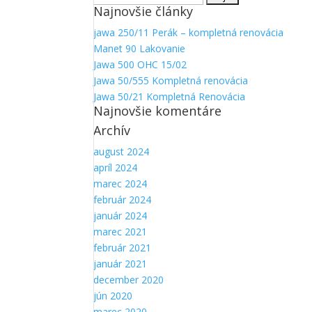
Najnovšie články
Aby sme
mohli
jawa 250/11 Perák – kompletná renovácia
zlepšiť
Manet 90 Lakovanie
funkčnosť
a
Jawa 500 OHC 15/02
štruktúru
Jawa 50/555 Kompletná renovácia
webovej
Jawa 50/21 Kompletná Renovácia
stránky na
Najnovšie komentáre
základe
Archív
spôsobu
používania
august 2024
webovej
apríl 2024
stránky.
marec 2024
február 2024
január 2024
marec 2021
február 2021
január 2021
december 2020
jún 2020
marec 2020