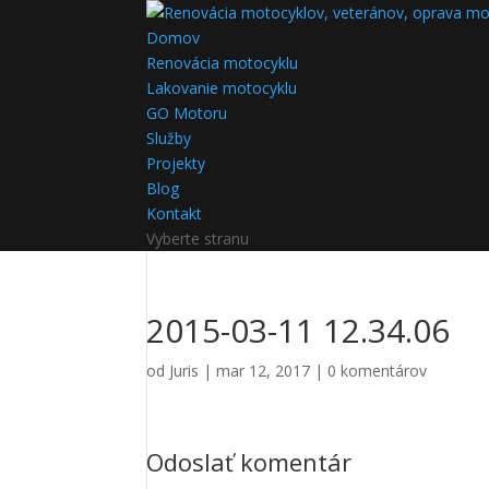
Domov
Renovácia motocyklu
Lakovanie motocyklu
GO Motoru
Služby
Projekty
Blog
Kontakt
Vyberte stranu
2015-03-11 12.34.06
od
Juris
|
mar 12, 2017
|
0 komentárov
Odoslať komentár