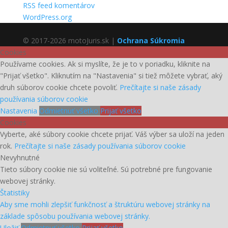
RSS feed komentárov
WordPress.org
© 2017-2026 motoJuris.sk |
Ochrana Súkromia
Cookies
Používame cookies. Ak si myslíte, že je to v poriadku, kliknite na
"Prijať všetko". Kliknutím na "Nastavenia" si tiež môžete vybrať, aký
druh súborov cookie chcete povoliť.
Prečítajte si naše zásady
používania súborov cookie
Nastavenia
Odmietnuť všetko
Prijať všetko
Cookies
Vyberte, aké súbory cookie chcete prijať. Váš výber sa uloží na jeden
rok.
Prečítajte si naše zásady používania súborov cookie
Nevyhnutné
Tieto súbory cookie nie sú voliteľné. Sú potrebné pre fungovanie
webovej stránky.
Štatistiky
Aby sme mohli zlepšiť funkčnosť a štruktúru webovej stránky na
základe spôsobu používania webovej stránky.
Uložiť
Odmietnuť všetko
Prijať všetko