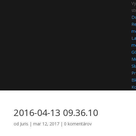
Vy
st
D
Re
mo
La
mo
G
M
Sl
Pr
Bl
Ko
2016-04-13 09.36.10
od
Juris
|
mar 12, 2017
|
0 komentárov