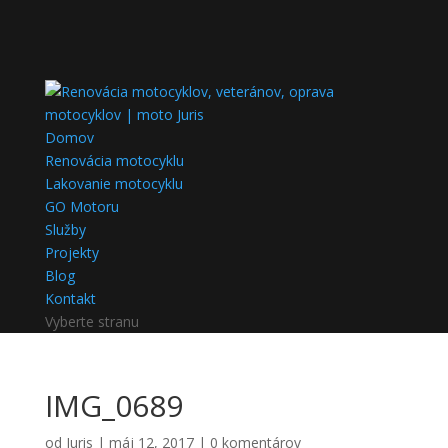
Domov
Renovácia motocyklu
Lakovanie motocyklu
GO Motoru
Služby
Projekty
Blog
Kontakt
Vyberte stranu
IMG_0689
od
Juris
|
máj 12, 2017
|
0 komentárov