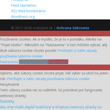
Feed záznamov
RSS feed komentárov
WordPress.org
© 2017-2026 motoJuris.sk |
Ochrana Súkromia
Cookies
Používame cookies. Ak si myslíte, že je to v poriadku, kliknite na
"Prijať všetko". Kliknutím na "Nastavenia" si tiež môžete vybrať, aký
druh súborov cookie chcete povoliť.
Prečítajte si naše zásady
používania súborov cookie
Nastavenia
Odmietnuť všetko
Prijať všetko
Cookies
Vyberte, aké súbory cookie chcete prijať. Váš výber sa uloží na jeden
rok.
Prečítajte si naše zásady používania súborov cookie
Nevyhnutné
Tieto súbory cookie nie sú voliteľné. Sú potrebné pre fungovanie
webovej stránky.
Štatistiky
Aby sme mohli zlepšiť funkčnosť a štruktúru webovej stránky na