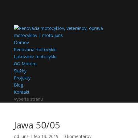
Domov
Renovácia motocyklu
Lakovanie motocyklu
GO Motoru
Služby
Projekty
Blog
Kontakt
Vyberte stranu
Jawa 50/05
od
Juris
|
feb 13, 2019
|
0 komentárov