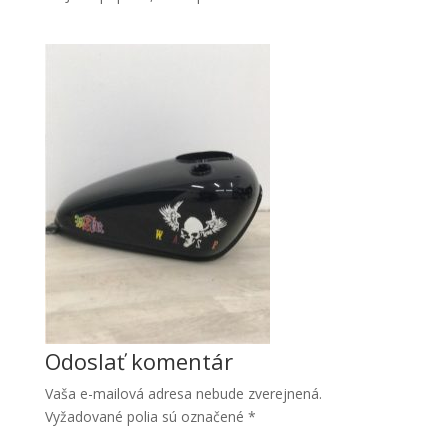
Nevyhnutné
Tieto súbory
cookie nie
sú voliteľné.
Sú potrebné
pre
fungovanie
Odoslať komentár
webovej
stránky.
Vaša e-mailová adresa nebude zverejnená.
Vyžadované polia sú označené
*
Štatistiky