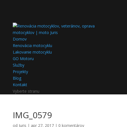
Domov
Renovácia motocyklu
Lakovanie motocyklu
GO Motoru
Služby
Projekty
Blog
Kontakt
Vyberte stranu
IMG_0579
od
Juris
|
apr 27, 2017
|
0 komentárov