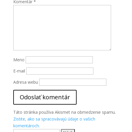
Komentár
*
Aby sme
mohli
zlepšiť
funkčnosť
a
štruktúru
webovej
stránky na
základe
spôsobu
Meno
používania
webovej
E-mail
stránky.
Adresa webu
Táto stránka používa Akismet na obmedzenie spamu.
Zistite, ako sa spracovávajú údaje o vašich
komentároch.