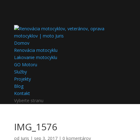
Domov
Renovácia motocyklu
Lakovanie motocyklu
GO Motoru
Služby
Projekty
Blog
Kontakt
Vyberte stranu
IMG_1576
od
Juris
|
sep 3, 2017
|
0 komentárov