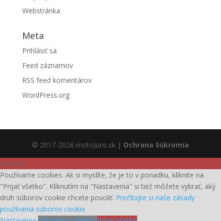
Webstránka
Meta
Prihlásiť sa
Feed záznamov
RSS feed komentárov
WordPress.org
© 2017-2026 motoJuris.sk |
Ochrana Súkromia
Cookies
Používame cookies. Ak si myslíte, že je to v poriadku, kliknite na
"Prijať všetko". Kliknutím na "Nastavenia" si tiež môžete vybrať, aký
druh súborov cookie chcete povoliť.
Prečítajte si naše zásady
používania súborov cookie
Nastavenia
Odmietnuť všetko
Prijať všetko