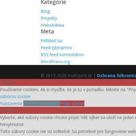
Kategórie
Blog
Projekty
Webstránka
Meta
Prihlásiť sa
Feed záznamov
RSS feed komentárov
WordPress.org
© 2017-2026 motoJuris.sk |
Ochrana Súkromi
Cookies
Používame cookies. Ak si myslíte, že je to v poriadku, kliknite na "Pr
súborov cookie
Nastavenia
Odmietnuť všetko
Prijať všetko
Cookies
Vyberte, aké súbory cookie chcete prijať. Váš výber sa uloží na jeden 
Nevyhnutné
Tieto súbory cookie nie sú voliteľné. Sú potrebné pre fungovanie web