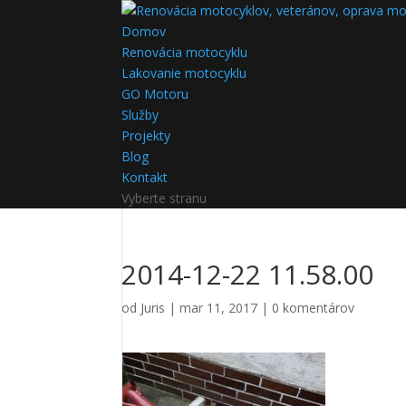
Domov
Renovácia motocyklu
Lakovanie motocyklu
GO Motoru
Služby
Projekty
Blog
Kontakt
Vyberte stranu
2014-12-22 11.58.00
od
Juris
|
mar 11, 2017
|
0 komentárov